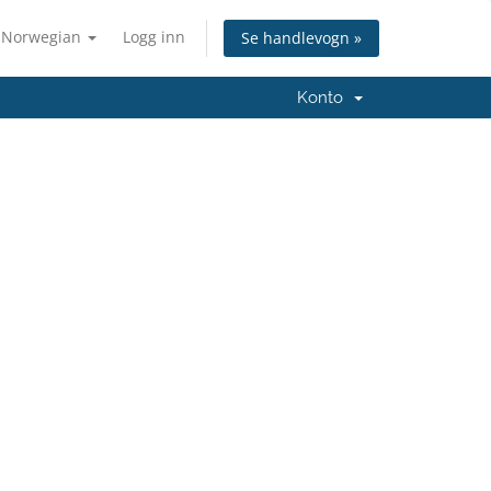
Norwegian
Logg inn
Se handlevogn »
Konto