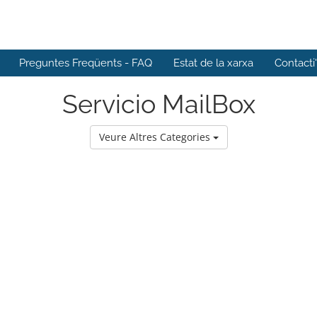
Preguntes Freqüents - FAQ
Estat de la xarxa
Contacti
Servicio MailBox
Veure Altres Categories