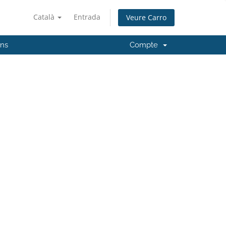
Català
Entrada
Veure Carro
'ns
Compte