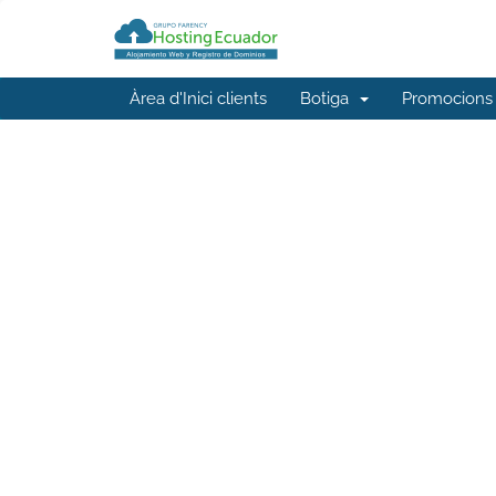
Àrea d'Inici clients
Botiga
Promocions